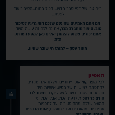
ריח טרי של דפי ספר חדש… הכול פתוח…הסיפור עוד
לפנינו…
אם אתם מאמינים שהעסק שלכם הוא גרעין לסיפור
טוב. סיפור מותג רב מכר,
אם גם לכם זה עושה משהו,
אתם יכולים פשוט להצטרף אלינו כאן למסע המרתק
הזה:
מעוד עסק – למותג חי שובר שוויון.
האפיון
לכל מוצר קווי אופי ייחודיים. אצלנו אלו עתידים
להתפתח לאישיות של ממש, אישיות חיה,
נושמת ובועטת... בשביל שזה יקרה,
חשוב לנו
קודם כל להכיר,
לדעת הכול, אבל הכול על
המוצר שלכם: מההיסטוריה ועד לתכניות
עתידניות. מהערכים ועד לתועלות,
אתם מדברים
ואנחנו מקשיבים.