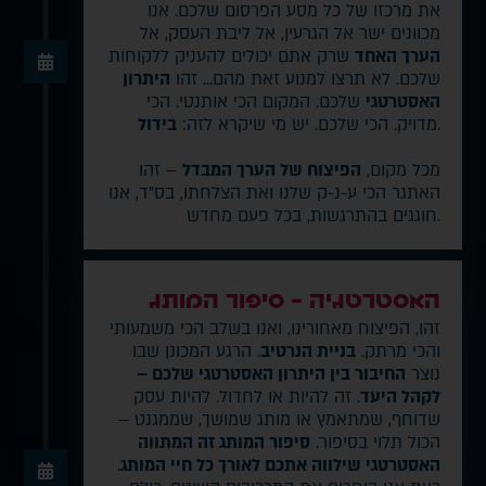
את מרכזו של כל מסע הפרסום שלכם. אנו
מכוונים ישר אל הגרעין, אל ליבת העסק, אל
הערך האחד
שרק אתם יכולים להעניק ללקוחות
שלכם. לא תרצו למנוע זאת מהם... זהו
היתרון
האסטרטגי
שלכם. המקום הכי אותנטי. הכי
.
מדויק. הכי שלכם. יש מי שיקרא לזה:
בידול
מכל מקום,
הפיצוח של הערך המבדל
– זהו
האתגר הכי ע-נ-ק שלנו ואת הצלחתו, בס"ד, אנו
חוגגים בהתרגשות, בכל פעם מחדש.
האסטרטגיה - סיפור המותג
זהו, הפיצוח מאחורינו, ואנו בשלב הכי משמעותי
והכי מרתק.
בניית הנרטיב
. הרגע המכונן שבו
נוצר
החיבור בין היתרון האסטרטגי שלכם –
לקהל היעד
. זה להיות או לחדול. להיות עסק
שדוחף, שמתאמץ או מותג שמושך, שממגנט –
הכול תלוי בסיפור.
סיפור המותג זה המתווה
האסטרטגי שילווה אתכם לאורך כל חיי המותג
.